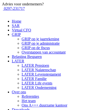
Advies voor ondernemers?
0297-231717
Home
SAR
Virtual CFO
GRIP
GRIP op je jaarrekening
GRIP op je administratie
GRIP op de fiscus
Overstappen van accountant
Belasting Besparen
LATER
LATER Pensioen
LATER Nalatenschap
LATER Levenstestament
LATER Familie
LATER Life events
LATER Onderneming
Over ons
Referenties
Het team
Ons A+++ duurzame kantoor
Downloads