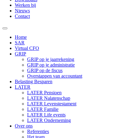
Werken bij
Nieuws
Contact
Home
SAR
Virtual CFO
GRIP
GRIP op je jaarrekening
GRIP op je administratie
GRIP op de fiscus
Overstappen van accountant
Belasting Besparen
LATER
LATER Pensioen
LATER Nalatenschap
LATER Levenstestament
LATER Familie
LATER Life events
LATER Onderneming
Over ons
Referenties
Het team